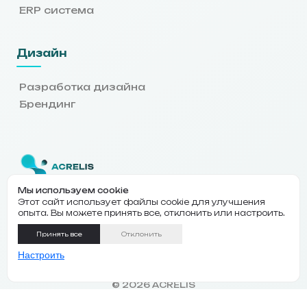
ERP система
Дизайн
Разработка дизайна
Брендинг
+7 (843) 210-59-91
Мы используем cookie
Этот сайт использует файлы cookie для улучшения
acrelis.ru@gmail.com
опыта. Вы можете принять все, отклонить или настроить.
Казань, Ибрагимова 58
Принять все
Отклонить
Настроить
Условия
•
Конфиденциальность
•
Cookie
©
2026
ACRELIS